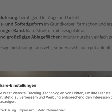
nführung:
beruhigend für Auge und Gefühl
is- und Softedgeform
im Grundkörper: formschön und e
rmiger Rand:
klare Struktur mit Designfaktor
nd großzügige Ablageflächen:
intuitiv nutzbar, einfach z
sign nicht nur gut aussieht, sondern sich auch gut anfühlt. 