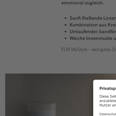
emotional zugleich.
Sanft fließende Linie
Kombination aus Kre
Umlaufender, bandfö
Weiche Innenmulde u
FOR MyStyle – weil gutes De