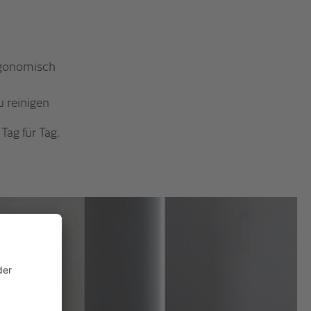
rgonomisch
u reinigen
Tag für Tag.