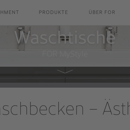
THMENT
PRODUKTE
ÜBER FOR
Waschtische
FOR MyStyle
hbecken – Ästheti