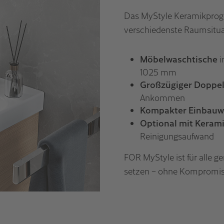
Das MyStyle Keramikprogra
verschiedenste Raumsitua
Möbelwaschtische
i
1025 mm
Großzügiger Doppe
Ankommen
Kompakter Einbauw
Optional mit Keram
Reinigungsaufwand
FOR MyStyle ist für alle 
setzen – ohne Kompromis