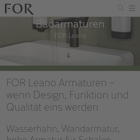
Zum Inhalt springen
Katalog Download
Badarmaturen
FOR Leano
FOR Leano Armaturen –
wenn Design, Funktion und
Qualität eins werden
Wasserhahn, Wandarmatur,
hohe Armatur für Schalen,