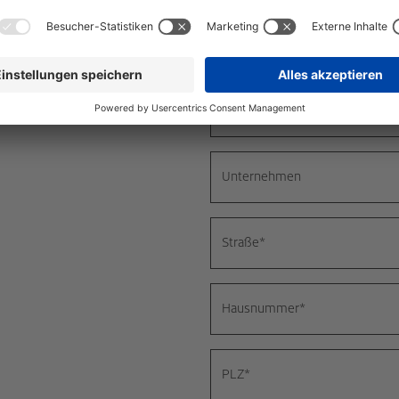
Vorname
*
Nachname
*
Unternehmen
Straße
*
Hausnummer
*
PLZ
*