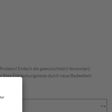
 Problem! Einfach die gewünschte(n) Version(en)
bei Ihrer Entdeckungsreise durch neue Badwelten!