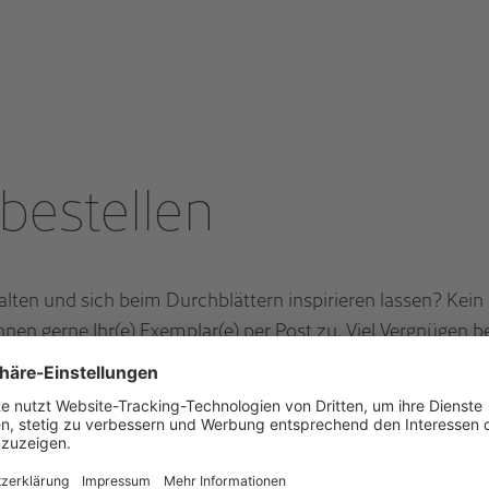
bestellen
lten und sich beim Durchblättern inspirieren lassen? Kein
nen gerne Ihr(e) Exemplar(e) per Post zu. Viel Vergnügen 
Anrede