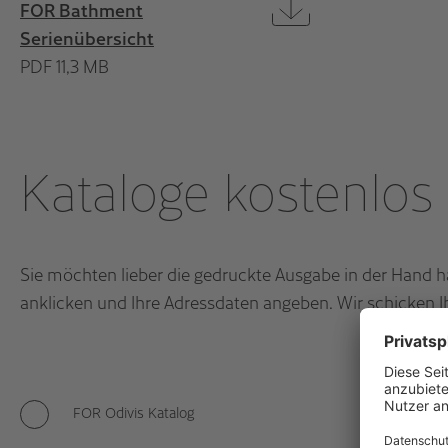
FOR Bathment
Serienübersicht
PDF 11,3 MB
Kataloge kostenlos 
Sie möchten lieber die gedruckte Ausgabe in der Hand ha
anklicken und Ihre Adressdaten angeben. Wir schicken Ih
FOR Odivis Katalog