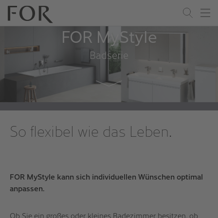
Zum Inhalt springen
Katalog Download
FOR MyStyle
Badserie
So flexibel wie das Leben.
FOR MyStyle kann sich individuellen Wünschen optimal
anpassen.
Ob Sie ein großes oder kleines Badezimmer besitzen, ob